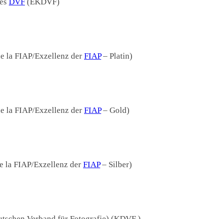
des
DVF
(EKDVF)
e la FIAP/Exzellenz der
FIAP
– Platin)
e la FIAP/Exzellenz der
FIAP
– Gold)
e la FIAP/Exzellenz der
FIAP
– Silber)
tschen Verband für Fotografie) (KDVF )