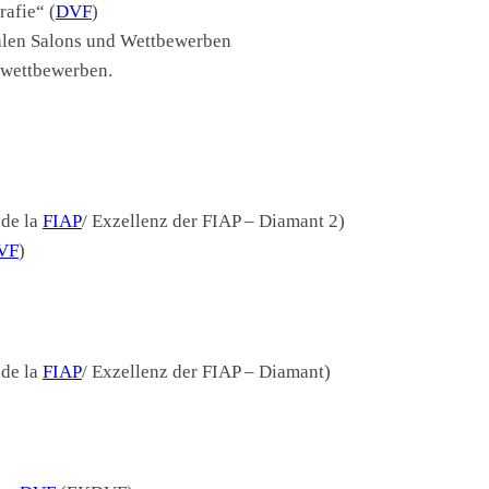
afie“ (
DVF
)
nalen Salons und Wettbewerben
towettbewerben.
 de la
FIAP
/ Exzellenz der FIAP – Diamant 2)
VF
)
 de la
FIAP
/ Exzellenz der FIAP – Diamant)